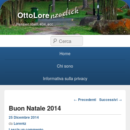
OttoLore
Pensieri liberi, 404, ecc
Cerca
Menu primario
Home
Chi sono
Informativa sulla privacy
Navigazione articoli
←
Precedenti
Successivi
→
Buon Natale 2014
25 Dicembre 2014
da
Lorentz
Lascia un commento