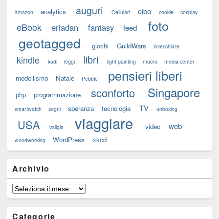
auguri
cibo
analytics
amazon
Cellulari
cookie
cosplay
foto
eBook
eriadan
fantasy
feed
geotagged
giochi
GuildWars
invecchiare
libri
kindle
kodi
leggi
light painting
macro
media center
pensieri liberi
modellismo
Natale
Pebble
Singapore
sconforto
php
programmazione
TV
speranza
tecnologia
smartwatch
sogni
unboxing
viaggiare
USA
web
video
valigia
WordPress
xkcd
woodworking
Archivio
Archivio
Categorie