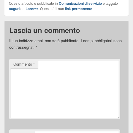
Questo articolo è pubblicato in
Comunicazioni di servizio
e taggato
auguri
da
Lorentz
. Questo è il suo
link permanente
.
Lascia un commento
Il tuo indirizzo email non sarà pubblicato.
I campi obbligatori sono
contrassegnati
*
Commento
*