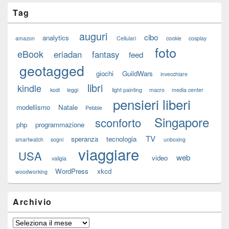
Tag
auguri
cibo
analytics
amazon
Cellulari
cookie
cosplay
foto
eBook
eriadan
fantasy
feed
geotagged
giochi
GuildWars
invecchiare
libri
kindle
kodi
leggi
light painting
macro
media center
pensieri liberi
modellismo
Natale
Pebble
Singapore
sconforto
php
programmazione
TV
speranza
tecnologia
smartwatch
sogni
unboxing
viaggiare
USA
web
video
valigia
WordPress
xkcd
woodworking
Archivio
Archivio