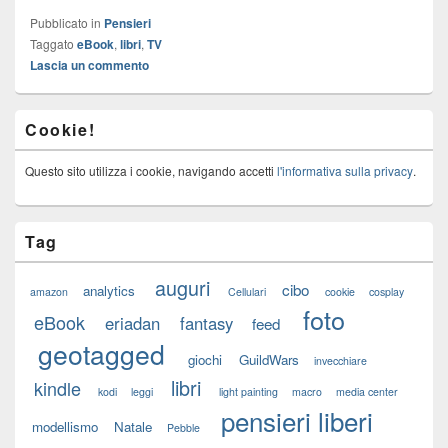
Pubblicato in
Pensieri
Taggato
eBook
,
libri
,
TV
Lascia un commento
Cookie!
Questo sito utilizza i cookie, navigando accetti
l'informativa sulla privacy
.
Tag
auguri
cibo
analytics
amazon
Cellulari
cookie
cosplay
foto
eBook
eriadan
fantasy
feed
geotagged
giochi
GuildWars
invecchiare
libri
kindle
kodi
leggi
light painting
macro
media center
pensieri liberi
modellismo
Natale
Pebble