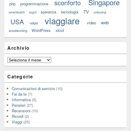
Singapore
sconforto
php
programmazione
TV
speranza
tecnologia
smartwatch
sogni
unboxing
viaggiare
USA
web
video
valigia
WordPress
xkcd
woodworking
Archivio
Archivio
Categorie
Comunicazioni di servizio
(10)
Fai da te
(7)
Informatica
(5)
Pensieri
(27)
Recensioni
(10)
Ricordi
(2)
Viaggi
(25)