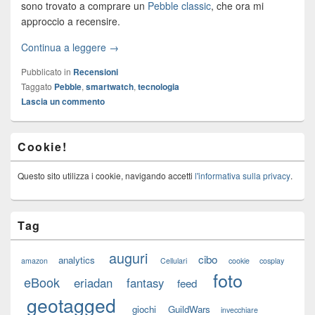
sono trovato a comprare un
Pebble classic
, che ora mi
approccio a recensire.
Continua a leggere →
Pubblicato in
Recensioni
Taggato
Pebble
,
smartwatch
,
tecnologia
Lascia un commento
Cookie!
Questo sito utilizza i cookie, navigando accetti
l'informativa sulla privacy
.
Tag
auguri
cibo
analytics
amazon
Cellulari
cookie
cosplay
foto
eBook
eriadan
fantasy
feed
geotagged
giochi
GuildWars
invecchiare