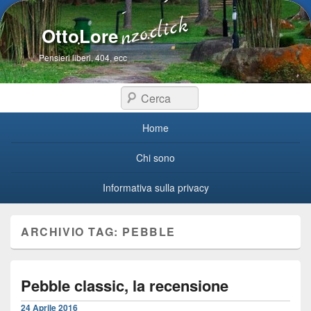
OttoLore
Pensieri liberi, 404, ecc
Cerca
Menu primario
Home
Chi sono
Informativa sulla privacy
ARCHIVIO TAG:
PEBBLE
Pebble classic, la recensione
24 Aprile 2016