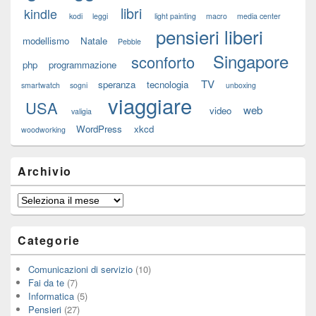
libri
kindle
kodi
leggi
light painting
macro
media center
pensieri liberi
modellismo
Natale
Pebble
Singapore
sconforto
php
programmazione
TV
speranza
tecnologia
smartwatch
sogni
unboxing
viaggiare
USA
web
video
valigia
WordPress
xkcd
woodworking
Archivio
Archivio
Categorie
Comunicazioni di servizio
(10)
Fai da te
(7)
Informatica
(5)
Pensieri
(27)