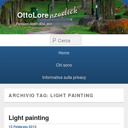
OttoLore
Pensieri liberi, 404, ecc
Cerca
Menu primario
Home
Chi sono
Informativa sulla privacy
ARCHIVIO TAG:
LIGHT PAINTING
Light painting
15 Febbraio 2015