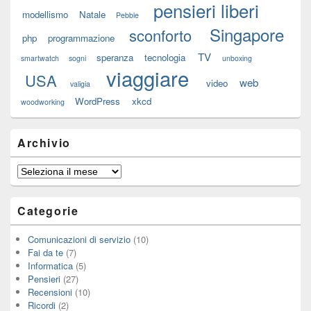
pensieri liberi
modellismo
Natale
Pebble
Singapore
sconforto
php
programmazione
TV
speranza
tecnologia
smartwatch
sogni
unboxing
viaggiare
USA
web
video
valigia
WordPress
xkcd
woodworking
Archivio
Archivio
Categorie
Comunicazioni di servizio
(10)
Fai da te
(7)
Informatica
(5)
Pensieri
(27)
Recensioni
(10)
Ricordi
(2)