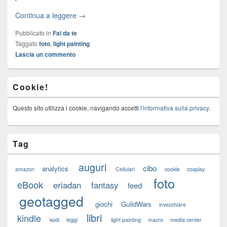
Continua a leggere →
Pubblicato in
Fai da te
Taggato
foto
,
light painting
Lascia un commento
Cookie!
Questo sito utilizza i cookie, navigando accetti
l'informativa sulla privacy
.
Tag
auguri
cibo
analytics
amazon
Cellulari
cookie
cosplay
foto
eBook
eriadan
fantasy
feed
geotagged
giochi
GuildWars
invecchiare
libri
kindle
kodi
leggi
light painting
macro
media center