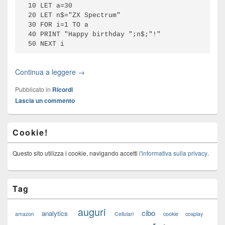
10 LET a=30

20 LET n$="ZX Spectrum"

30 FOR i=1 TO a

40 PRINT "Happy birthday ";n$;"!"

50 NEXT i
Continua a leggere →
Pubblicato in
Ricordi
Lascia un commento
Cookie!
Questo sito utilizza i cookie, navigando accetti
l'informativa sulla privacy
.
Tag
auguri
cibo
analytics
amazon
Cellulari
cookie
cosplay