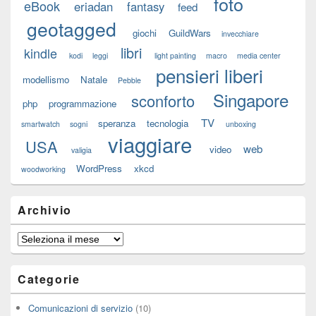
foto
eBook
eriadan
fantasy
feed
geotagged
giochi
GuildWars
invecchiare
libri
kindle
kodi
leggi
light painting
macro
media center
pensieri liberi
modellismo
Natale
Pebble
Singapore
sconforto
php
programmazione
TV
speranza
tecnologia
smartwatch
sogni
unboxing
viaggiare
USA
web
video
valigia
WordPress
xkcd
woodworking
Archivio
Archivio
Categorie
Comunicazioni di servizio
(10)