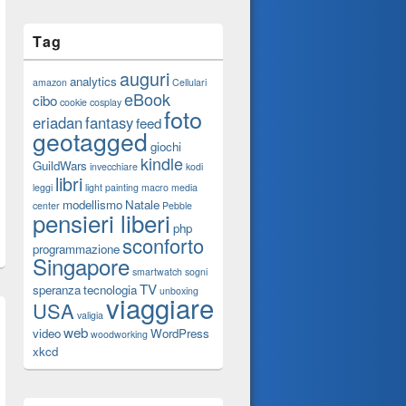
Tag
auguri
analytics
amazon
Cellulari
eBook
cibo
cookie
cosplay
foto
eriadan
fantasy
feed
geotagged
giochi
kindle
GuildWars
invecchiare
kodi
libri
leggi
light painting
macro
media
modellismo
Natale
center
Pebble
pensieri liberi
php
sconforto
programmazione
Singapore
smartwatch
sogni
TV
speranza
tecnologia
unboxing
viaggiare
USA
valigia
web
video
WordPress
woodworking
xkcd