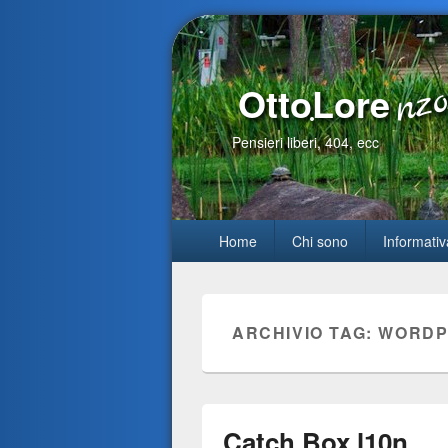
OttoLore
Pensieri liberi, 404, ecc
Menu primario
Home
Chi sono
Informativ
ARCHIVIO TAG:
WORDP
Catch Box l10n