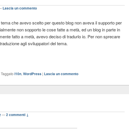
—
Lascia un commento
il tema che avevo scelto per questo blog non aveva il supporto per
ialmente non sopporto le cose fatte a metà, ed un blog in parte in
samente fatto a metà, avevo deciso di tradurlo io. Per non sprecare
traduzione agli sviluppatori del tema.
|
Taggato
l10n
,
WordPress
|
Lascia un commento
z
—
2 commenti ↓