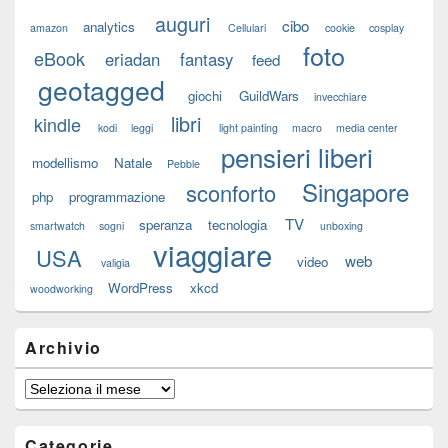
auguri
cibo
analytics
amazon
Cellulari
cookie
cosplay
foto
eBook
eriadan
fantasy
feed
geotagged
giochi
GuildWars
invecchiare
libri
kindle
kodi
leggi
light painting
macro
media center
pensieri liberi
modellismo
Natale
Pebble
Singapore
sconforto
php
programmazione
TV
speranza
tecnologia
smartwatch
sogni
unboxing
viaggiare
USA
web
video
valigia
WordPress
xkcd
woodworking
Archivio
Archivio
Categorie