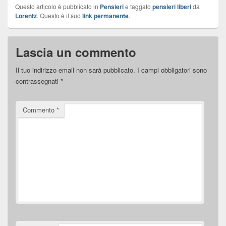
Questo articolo è pubblicato in
Pensieri
e taggato
pensieri liberi
da
Lorentz
. Questo è il suo
link permanente
.
Lascia un commento
Il tuo indirizzo email non sarà pubblicato.
I campi obbligatori sono
contrassegnati
*
Commento
*