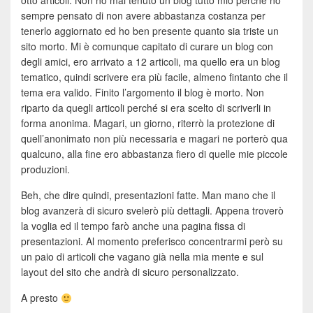
otto articoli. Non ho mai tenuto un blog tutto mio perché ho
sempre pensato di non avere abbastanza costanza per
tenerlo aggiornato ed ho ben presente quanto sia triste un
sito morto. Mi è comunque capitato di curare un blog con
degli amici, ero arrivato a 12 articoli, ma quello era un blog
tematico, quindi scrivere era più facile, almeno fintanto che il
tema era valido. Finito l’argomento il blog è morto. Non
riparto da quegli articoli perché si era scelto di scriverli in
forma anonima. Magari, un giorno, riterrò la protezione di
quell’anonimato non più necessaria e magari ne porterò qua
qualcuno, alla fine ero abbastanza fiero di quelle mie piccole
produzioni.
Beh, che dire quindi, presentazioni fatte. Man mano che il
blog avanzerà di sicuro svelerò più dettagli. Appena troverò
la voglia ed il tempo farò anche una pagina fissa di
presentazioni. Al momento preferisco concentrarmi però su
un paio di articoli che vagano già nella mia mente e sul
layout del sito che andrà di sicuro personalizzato.
A presto