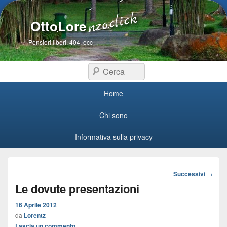
OttoLore
Pensieri liberi, 404, ecc
Cerca
Menu primario
Home
Chi sono
Informativa sulla privacy
Navigazione
Successivi
→
articoli
Le dovute presentazioni
16 Aprile 2012
da
Lorentz
Lascia un commento