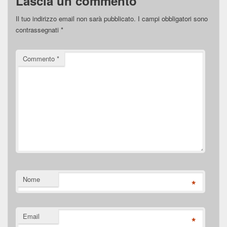
Lascia un commento
Il tuo indirizzo email non sarà pubblicato.
I campi obbligatori sono
contrassegnati
*
Commento
*
Nome
*
Email
*