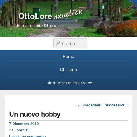
OttoLore
Pensieri liberi, 404, ecc
Cerca
Menu primario
Home
Chi sono
Informativa sulla privacy
Navigazione articoli
←
Precedenti
Successivi
→
Un nuovo hobby
7 Dicembre 2019
da
Lorentz
Lascia un commento