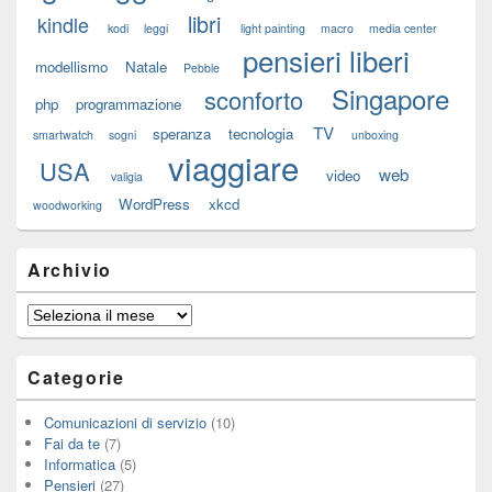
libri
kindle
kodi
leggi
light painting
macro
media center
pensieri liberi
modellismo
Natale
Pebble
Singapore
sconforto
php
programmazione
TV
speranza
tecnologia
smartwatch
sogni
unboxing
viaggiare
USA
web
video
valigia
WordPress
xkcd
woodworking
Archivio
Archivio
Categorie
Comunicazioni di servizio
(10)
Fai da te
(7)
Informatica
(5)
Pensieri
(27)