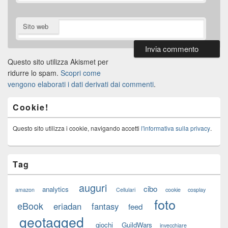
Sito web
Questo sito utilizza Akismet per
ridurre lo spam.
Scopri come
vengono elaborati i dati derivati dai commenti
.
Cookie!
Questo sito utilizza i cookie, navigando accetti
l'informativa sulla privacy
.
Tag
auguri
cibo
analytics
amazon
Cellulari
cookie
cosplay
foto
eBook
eriadan
fantasy
feed
geotagged
giochi
GuildWars
invecchiare