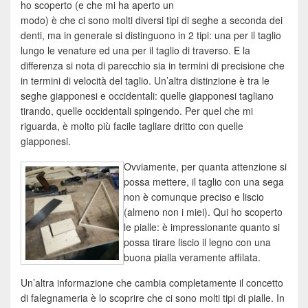
ho scoperto (e che mi ha aperto un
modo) è che ci sono molti diversi tipi di seghe a seconda dei
denti, ma in generale si distinguono in 2 tipi: una per il taglio
lungo le venature ed una per il taglio di traverso. E la
differenza si nota di parecchio sia in termini di precisione che
in termini di velocità del taglio. Un’altra distinzione è tra le
seghe giapponesi e occidentali: quelle giapponesi tagliano
tirando, quelle occidentali spingendo. Per quel che mi
riguarda, è molto più facile tagliare dritto con quelle
giapponesi.
Ovviamente, per quanta attenzione si
possa mettere, il taglio con una sega
non è comunque preciso e liscio
(almeno non i miei). Qui ho scoperto
le pialle: è impressionante quanto si
possa tirare liscio il legno con una
buona pialla veramente affilata.
Un’altra informazione che cambia completamente il concetto
di falegnameria è lo scoprire che ci sono molti tipi di pialle. In